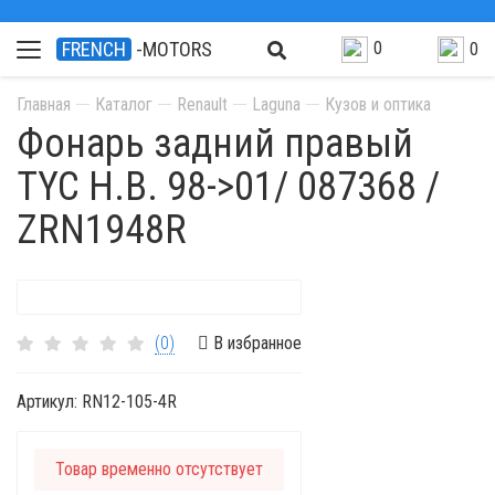
0
FRENCH
-MOTORS
0
Главная
Каталог
Renault
Laguna
Кузов и оптика
Фонарь задний правый
TYC H.B. 98->01/ 087368 /
ZRN1948R
(0)
В избранное
Артикул:
RN12-105-4R
Товар временно отсутствует