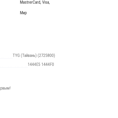
MastrerCard, Visa,
Мир
TYG (Тайвань) (2725800)
1444E5 1444F0
ервым!