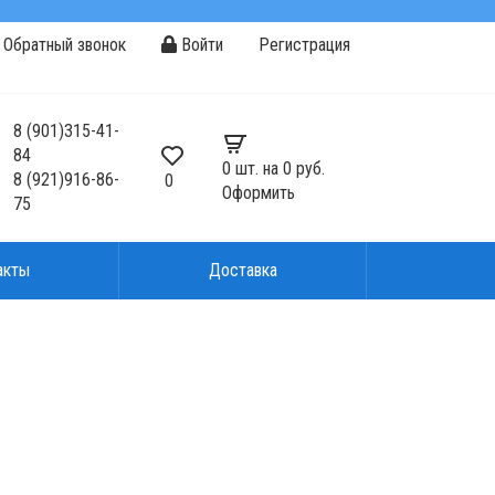
Обратный звонок
Войти
Регистрация
8
(901)
315-41-
84
0
шт. на
0 руб.
8
(921)
916-86-
0
Оформить
75
акты
Доставка