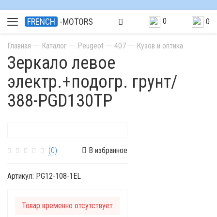
0
FRENCH
-MOTORS
0
Главная
Каталог
Peugeot
407
Кузов и оптика
Зеркало левое
электр.+подогр. грунт/
388-PGD130TP
(0)
В избранное
Артикул:
PG12-108-1EL
Товар временно отсутствует