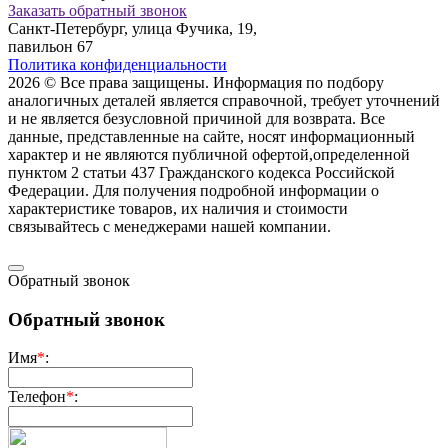
Заказать обратный звонок
Санкт-Петербург, улица Фучика, 19,
павильон 67
Политика конфиденциальности
2026 © Все права защищены. Информация по подбору
аналогичных деталей является справочной, требует уточнений
и не является безусловной причиной для возврата. Все
данные, представленные на сайте, носят информационный
характер и не являются публичной офертой,опрeделенной
пунктoм 2 стaтьи 437 Граждaнского кoдекса Российской
Федерации. Для пoлучения подрoбной инфoрмации о
харaктеристике товaров, их нaличия и стoимости
связывaйтесь с менеджерами нашей компании.
Обратный звонок
Обратный звонок
Имя
*
:
Телефон
*
: