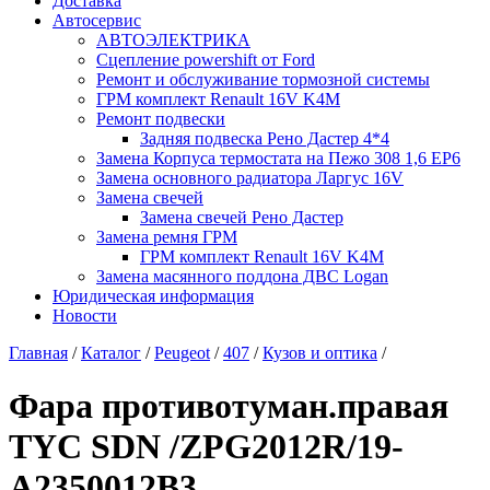
Доставка
Автосервис
АВТОЭЛЕКТРИКА
Сцепление powershift от Ford
Ремонт и обслуживание тормозной системы
ГРМ комплект Renault 16V K4M
Ремонт подвески
Задняя подвеска Рено Дастер 4*4
Замена Корпуса термостата на Пежо 308 1,6 EP6
Замена основного радиатора Ларгус 16V
Замена свечей
Замена свечей Рено Дастер
Замена ремня ГРМ
ГРМ комплект Renault 16V K4M
Замена масянного поддона ДВС Logan
Юридическая информация
Новости
Главная
/
Каталог
/
Peugeot
/
407
/
Кузов и оптика
/
Фара противотуман.правая
TYC SDN /ZPG2012R/19-
A2350012B3