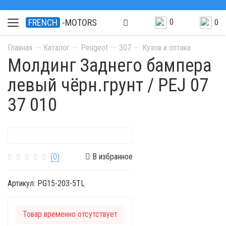
0
FRENCH
-MOTORS
0
Главная
Каталог
Peugeot
307
Кузов и оптика
Молдинг Заднего бампера
левый чёрн.грунт / PEJ 07
37 010
(0)
В избранное
Артикул:
PG15-203-5TL
Товар временно отсутствует