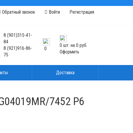
Обратный звонок
Войти
Регистрация
8
(901)
315-41-
84
0
шт. на
0 руб.
8
(921)
916-86-
0
Оформить
75
акты
Доставка
PG04019MR/7452 P6