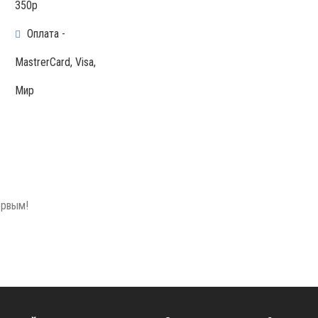
350р
Оплата -
MastrerCard, Visa,
Мир
ервым!