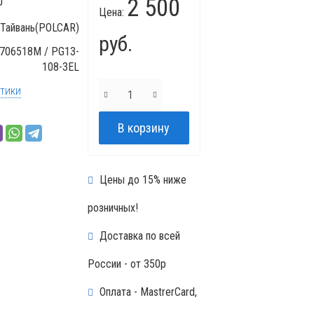
2 500
J
Цена:
Тайвань(POLCAR)
руб.
706518M / PG13-
108-3EL
стики
Цены до 15% ниже
розничных!
Доставка по всей
России - от 350р
Оплата - MastrerCard,