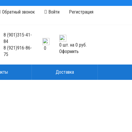
Обратный звонок
Войти
Регистрация
8
(901)
315-41-
84
0
шт. на
0 руб.
8
(921)
916-86-
0
Оформить
75
акты
Доставка