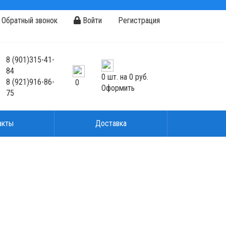
Обратный звонок
Войти
Регистрация
8
(901)
315-41-
84
0
шт. на
0 руб.
8
(921)
916-86-
0
Оформить
75
акты
Доставка