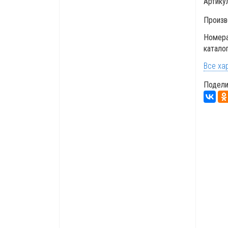
Артику
Произв
Номера
катало
Все ха
Подели