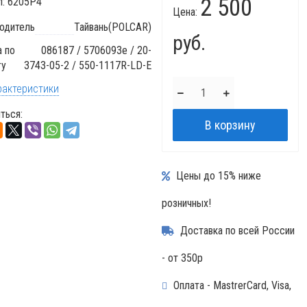
2 500
л:
6205P4
Цена:
одитель
Тайвань(POLCAR)
руб.
 по
086187 / 5706093e / 20-
гу
3743-05-2 / 550-1117R-LD-E
рактеристики
ться:
Цены до 15% ниже
розничных!
Доставка по всей России
- от 350р
Оплата - MastrerCard, Visa,