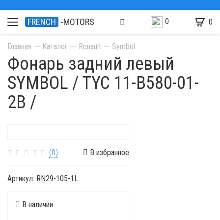
0
FRENCH
-MOTORS
0
Главная
Каталог
Renault
Symbol
Фонарь задний левый
SYMBOL / TYC 11-B580-01-
2B /
(0)
В избранное
Артикул:
RN29-105-1L
В наличии