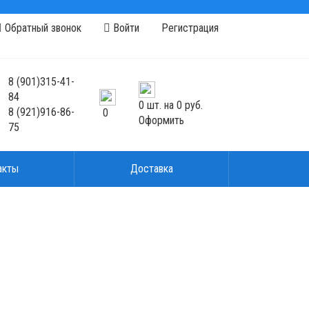
Обратный звонок
Войти
Регистрация
8
(901)
315-41-
84
0
шт. на
0 руб.
8
(921)
916-86-
0
Оформить
75
акты
Доставка