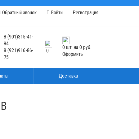
Обратный звонок
Войти
Регистрация
8
(901)
315-41-
84
0
шт. на
0 руб.
8
(921)
916-86-
0
Оформить
75
акты
Доставка
2B