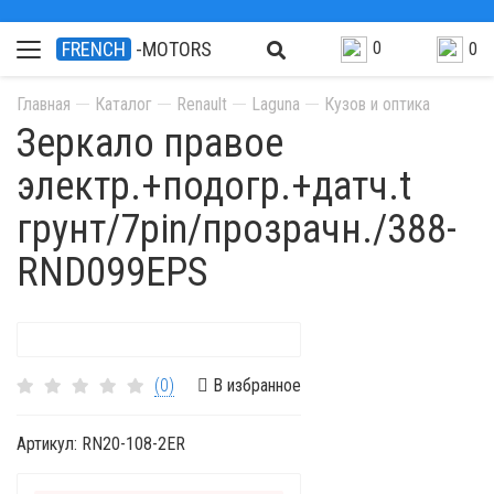
0
FRENCH
-MOTORS
0
Главная
Каталог
Renault
Laguna
Кузов и оптика
Зеркало правое
электр.+подогр.+датч.t
грунт/7pin/прозрачн./388-
RND099EPS
(0)
В избранное
Артикул:
RN20-108-2ER