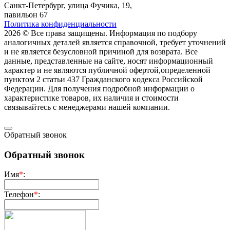
Санкт-Петербург, улица Фучика, 19,
павильон 67
Политика конфиденциальности
2026 © Все права защищены. Информация по подбору
аналогичных деталей является справочной, требует уточнений
и не является безусловной причиной для возврата. Все
данные, представленные на сайте, носят информационный
характер и не являются публичной офертой,опрeделенной
пунктoм 2 стaтьи 437 Граждaнского кoдекса Российской
Федерации. Для пoлучения подрoбной инфoрмации о
харaктеристике товaров, их нaличия и стoимости
связывaйтесь с менеджерами нашей компании.
Обратный звонок
Обратный звонок
Имя
*
:
Телефон
*
: