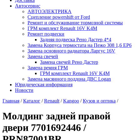
Доставка
Автосервис
АВТОЭЛЕКТРИКА
Сцепление powershift от Ford
Ремонт и обслуживание тормозной системы
ГРМ комплект Renault 16V K4M
Ремонт подвески
Задняя подвеска Рено Дастер 4*4
Замена Корпуса термостата на Пежо 308 1,6 EP6
Замена основного радиатора Ларгус 16V
Замена свечей
Замена свечей Рено Дастер
Замена ремня ГРМ
ГРМ комплект Renault 16V K4M
Замена масянного поддона ДВС Logan
Юридическая информация
Новости
Главная
/
Каталог
/
Renault
/
Kangoo
/
Кузов и оптика
/
Молдинг задней правой
двери 7701692446 /
PRN87001BR