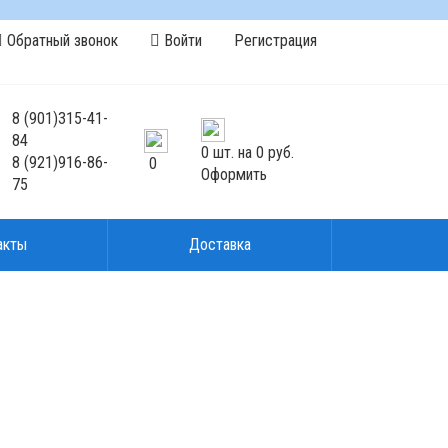
Обратный звонок
Войти
Регистрация
8
(901)
315-41-
84
0
шт. на
0 руб.
8
(921)
916-86-
0
Оформить
75
акты
Доставка