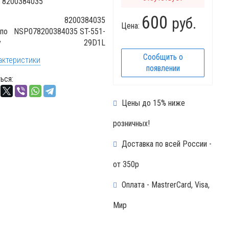
:
8200384035
600
руб.
8200384035
Цена:
по
NSP078200384035 ST-551-
у
29D1L
Сообщить о
актеристики
появлении
ься:
Цены до 15% ниже
розничных!
Доставка по всей России -
от 350р
Оплата - MastrerCard, Visa,
Мир