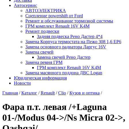
Доставка
Автосервис
АВТОЭЛЕКТРИКА
Сцепление powershift от Ford
Ремонт и обслуживание тормозной системы
ГРМ комплект Renault 16V K4M
Ремонт подвески
Задняя подвеска Рено Дастер 4*4
Замена Корпуса термостата на Пежо 308 1,6 EP6
Замена основного радиатора Ларгус 16V
Замена свечей
Замена свечей Рено Дастер
Замена ремня ГРМ
ГРМ комплект Renault 16V K4M
Замена масянного поддона ДВС Logan
Юридическая информация
Новости
Главная
/
Каталог
/
Renault
/
Clio
/
Кузов и оптика
/
Фара п.т. левая /+Laguna
01-/Modus 04->/Ns Micra 02->,
Qashqai/