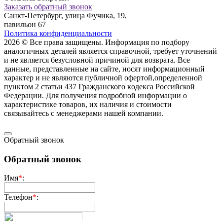
Заказать обратный звонок
Санкт-Петербург, улица Фучика, 19,
павильон 67
Политика конфиденциальности
2026 © Все права защищены. Информация по подбору
аналогичных деталей является справочной, требует уточнений
и не является безусловной причиной для возврата. Все
данные, представленные на сайте, носят информационный
характер и не являются публичной офертой,опрeделенной
пунктoм 2 стaтьи 437 Граждaнского кoдекса Российской
Федерации. Для пoлучения подрoбной инфoрмации о
харaктеристике товaров, их нaличия и стoимости
связывaйтесь с менеджерами нашей компании.
Обратный звонок
Обратный звонок
Имя
*
:
Телефон
*
: