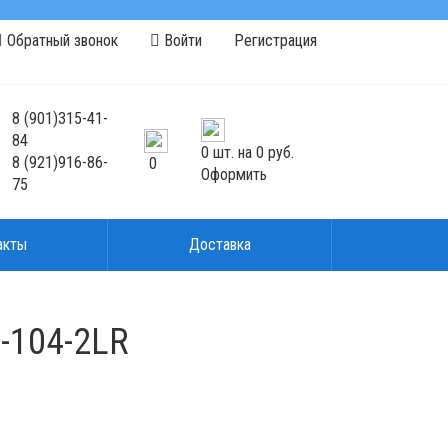
Обратный звонок
Войти
Регистрация
8
(901)
315-41-
84
0
шт. на
0 руб.
8
(921)
916-86-
0
Оформить
75
акты
Доставка
-104-2LR