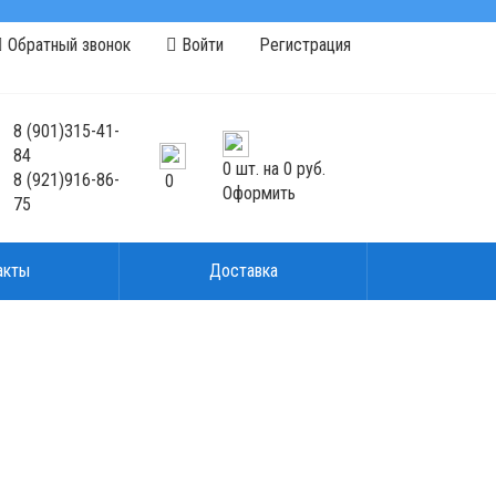
Обратный звонок
Войти
Регистрация
8
(901)
315-41-
84
0
шт. на
0 руб.
8
(921)
916-86-
0
Оформить
75
акты
Доставка