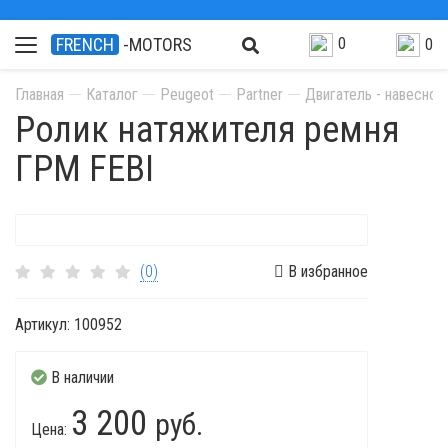
0
FRENCH
-MOTORS
0
Главная
Каталог
Peugeot
Partner
Двигатель - навесно
Ролик натяжителя ремня
ГРМ FEBI
(0)
В избранное
Артикул:
100952
В наличии
3 200
руб.
Цена: