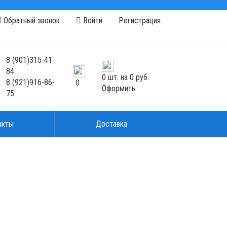
Обратный звонок
Войти
Регистрация
8
(901)
315-41-
84
0
шт. на
0 руб.
8
(921)
916-86-
0
Оформить
75
акты
Доставка