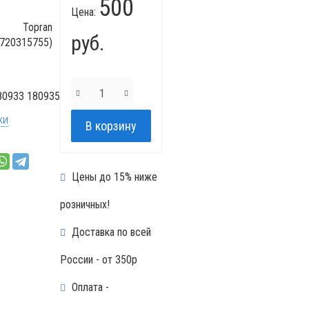
500
Цена:
Topran
руб.
(720315755)
80933 180935
ки
Цены до 15% ниже
розничных!
Доставка по всей
России - от 350р
Оплата -