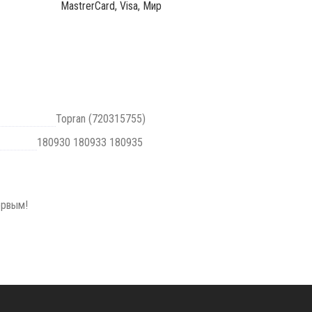
MastrerCard, Visa, Мир
Topran (720315755)
180930 180933 180935
ервым!