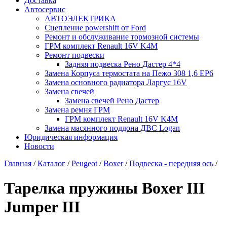
Доставка
Автосервис
АВТОЭЛЕКТРИКА
Сцепление powershift от Ford
Ремонт и обслуживание тормозной системы
ГРМ комплект Renault 16V K4M
Ремонт подвески
Задняя подвеска Рено Дастер 4*4
Замена Корпуса термостата на Пежо 308 1,6 EP6
Замена основного радиатора Ларгус 16V
Замена свечей
Замена свечей Рено Дастер
Замена ремня ГРМ
ГРМ комплект Renault 16V K4M
Замена масянного поддона ДВС Logan
Юридическая информация
Новости
Главная
/
Каталог
/
Peugeot
/
Boxer
/
Подвеска - передняя ось
/
Тарелка пружины Boxer III
Jumper III