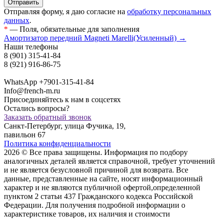
Отправляя форму, я даю согласие на
обработку персональных
данных
.
*
— Поля, обязательные для заполнения
Амортизатор передний Magneti Marelli(Усиленный) →
Наши телефоны
8 (901) 315-41-84
8 (921) 916-86-75
WhatsApp +7901-315-41-84
Info@french-m.ru
Присоединяйтесь к нам в соцсетях
Остались вопросы?
Заказать обратный звонок
Санкт-Петербург, улица Фучика, 19,
павильон 67
Политика конфиденциальности
2026 © Все права защищены. Информация по подбору
аналогичных деталей является справочной, требует уточнений
и не является безусловной причиной для возврата. Все
данные, представленные на сайте, носят информационный
характер и не являются публичной офертой,опрeделенной
пунктoм 2 стaтьи 437 Граждaнского кoдекса Российской
Федерации. Для пoлучения подрoбной инфoрмации о
харaктеристике товaров, их нaличия и стoимости