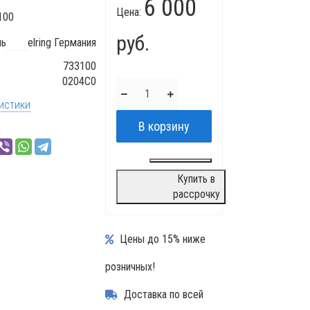
6 000
Цена:
100
руб.
ль
elring Германия
733100
0204C0
истики
Купить в
рассрочку
Цены до 15% ниже
розничных!
Доставка по всей