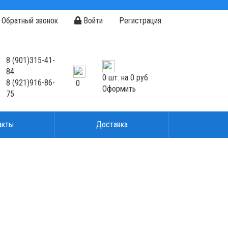
Обратный звонок
Войти
Регистрация
8
(901)
315-41-
84
0
шт. на
0 руб.
8
(921)
916-86-
0
Оформить
75
акты
Доставка