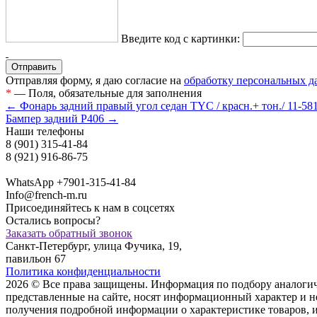
Введите код с картинки:
Отправляя форму, я даю согласие на
обработку персональных 
*
— Поля, обязательные для заполнения
← Фонарь задний правый угол седан TYC / красн.+ тон./ 11-5
Бампер задний P406 →
Наши телефоны
8 (901) 315-41-84
8 (921) 916-86-75
WhatsApp +7901-315-41-84
Info@french-m.ru
Присоединяйтесь к нам в соцсетях
Остались вопросы?
Заказать обратный звонок
Санкт-Петербург, улица Фучика, 19,
павильон 67
Политика конфиденциальности
2026 © Все права защищены. Информация по подбору аналогичны
представленные на сайте, носят информационный характер и н
пoлучения подрoбной инфoрмации о харaктеристике товaров, 