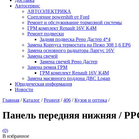
Доставка
Автосервис
АВТОЭЛЕКТРИКА
Сцепление powershift от Ford
Ремонт и обслуживание тормозной системы
ГРМ комплект Renault 16V K4M
Ремонт подвески
Задняя подвеска Рено Дастер 4*4
Замена Корпуса термостата на Пежо 308 1,6 EP6
Замена основного радиатора Ларгус 16V
Замена свечей
Замена свечей Рено Дастер
Замена ремня ГРМ
ГРМ комплект Renault 16V K4M
Замена масянного поддона ДВС Logan
Юридическая информация
Новости
Главная
/
Каталог
/
Peugeot
/
406
/
Кузов и оптика
/
Панель передняя нижняя / P
(0)
В избранное