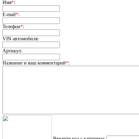
Имя
*
:
E-mail
*
:
Телефон
*
:
VIN автомобиля:
Артикул:
Название и ваш комментарий
*
:
Введите код с картинки: