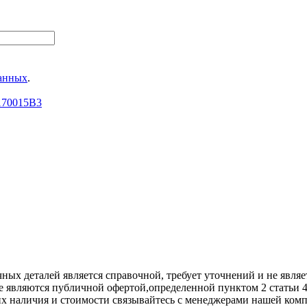
данных
.
8170015B3
х деталей является справочной, требует уточнений и не являет
е являются публичной офертой,опрeделенной пунктoм 2 стaтьи 
их нaличия и стoимости связывaйтесь с менеджерами нашей ком