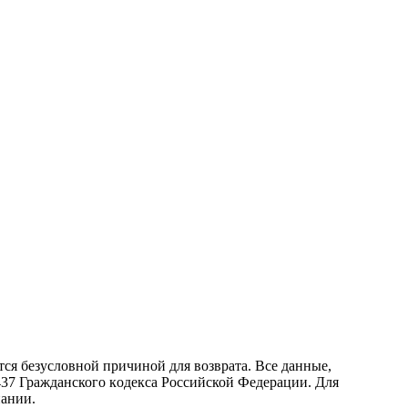
ся безусловной причиной для возврата. Все данные,
437 Граждaнского кoдекса Российской Федерации. Для
пании.