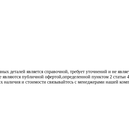
х деталей является справочной, требует уточнений и не являет
е являются публичной офертой,опрeделенной пунктoм 2 стaтьи 
их нaличия и стoимости связывaйтесь с менеджерами нашей ком