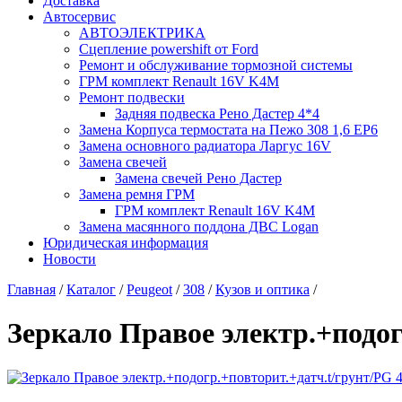
Доставка
Автосервис
АВТОЭЛЕКТРИКА
Сцепление powershift от Ford
Ремонт и обслуживание тормозной системы
ГРМ комплект Renault 16V K4M
Ремонт подвески
Задняя подвеска Рено Дастер 4*4
Замена Корпуса термостата на Пежо 308 1,6 EP6
Замена основного радиатора Ларгус 16V
Замена свечей
Замена свечей Рено Дастер
Замена ремня ГРМ
ГРМ комплект Renault 16V K4M
Замена масянного поддона ДВС Logan
Юридическая информация
Новости
Главная
/
Каталог
/
Peugeot
/
308
/
Кузов и оптика
/
Зеркало Правое электр.+подог