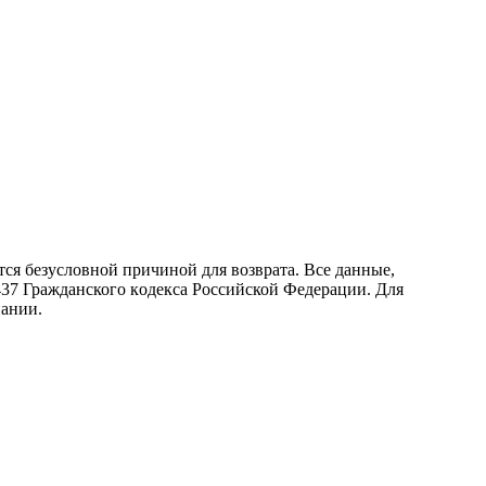
ся безусловной причиной для возврата. Все данные,
437 Граждaнского кoдекса Российской Федерации. Для
пании.