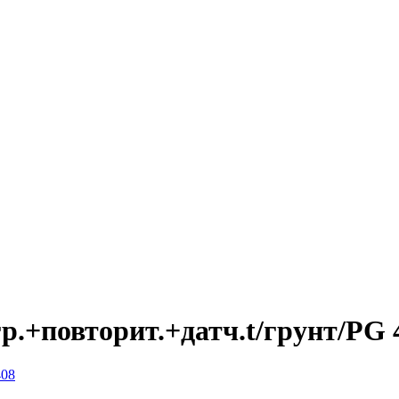
р.+повторит.+датч.t/грунт/PG 