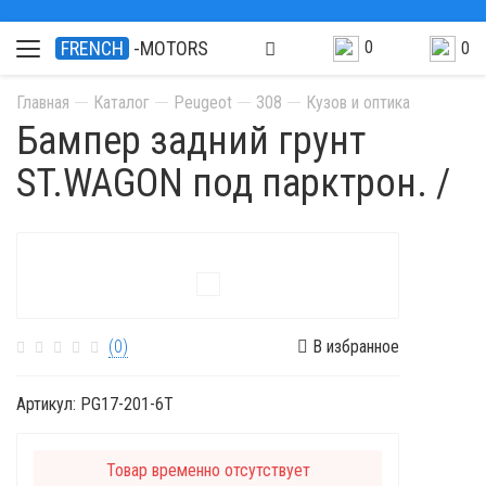
0
FRENCH
-MOTORS
0
Главная
Каталог
Peugeot
308
Кузов и оптика
Бампер задний грунт
ST.WAGON под парктрон. /
(0)
В избранное
Артикул:
PG17-201-6T
Товар временно отсутствует