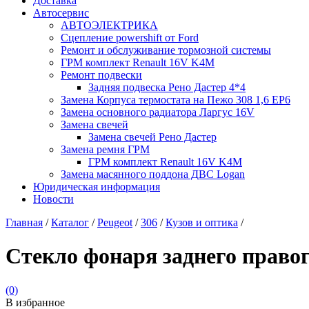
Доставка
Автосервис
АВТОЭЛЕКТРИКА
Сцепление powershift от Ford
Ремонт и обслуживание тормозной системы
ГРМ комплект Renault 16V K4M
Ремонт подвески
Задняя подвеска Рено Дастер 4*4
Замена Корпуса термостата на Пежо 308 1,6 EP6
Замена основного радиатора Ларгус 16V
Замена свечей
Замена свечей Рено Дастер
Замена ремня ГРМ
ГРМ комплект Renault 16V K4M
Замена масянного поддона ДВС Logan
Юридическая информация
Новости
Главная
/
Каталог
/
Peugeot
/
306
/
Кузов и оптика
/
Стекло фонаря заднего право
(0)
В избранное