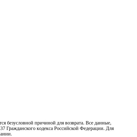
ся безусловной причиной для возврата. Все данные,
437 Граждaнского кoдекса Российской Федерации. Для
пании.