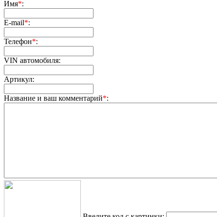
Имя
*
:
E-mail
*
:
Телефон
*
:
VIN автомобиля:
Артикул:
Название и ваш комментарий
*
:
Введите код с картинки: