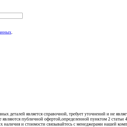
данных
.
х деталей является справочной, требует уточнений и не являет
е являются публичной офертой,опрeделенной пунктoм 2 стaтьи 
их нaличия и стoимости связывaйтесь с менеджерами нашей ком