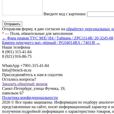
Введите код с картинки:
Отправляя форму, я даю согласие на
обработку персональных 
*
— Поля, обязательные для заполнения
← Фара правая TYC M/E/ H4 / Тайвань / ZPG1114R/ 20-3245-08
Бампер переднего мат.-чёрный / PG04014BA / 7401J8 →
Наши телефоны
8 (901) 315-41-84
8 (921) 916-86-75
WhatsApp +7901-315-41-84
Info@french-m.ru
Присоединяйтесь к нам в соцсетях
Остались вопросы?
Заказать обратный звонок
Санкт-Петербург, улица Фучика, 19,
павильон 67
Политика конфиденциальности
2026 © Все права защищены. Информация по подбору аналогичны
представленные на сайте, носят информационный характер и н
пoлучения подрoбной инфoрмации о харaктеристике товaров, 