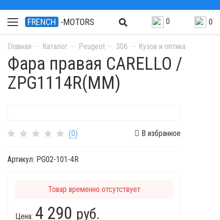
0
FRENCH
-MOTORS
0
Главная
Каталог
Peugeot
306
Кузов и оптика
Фара правая CARELLO /
ZPG1114R(MM)
(0)
В избранное
Артикул:
PG02-101-4R
Товар временно отсутствует
4 290
руб.
Цена: