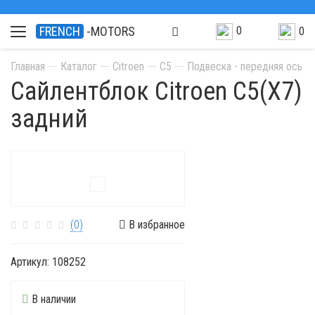
0
FRENCH
-MOTORS
0
Главная
Каталог
Citroen
C5
Подвеска - передняя ось
Сайлентблок Citroen С5(X7)
задний
(0)
В избранное
Артикул:
108252
В наличии