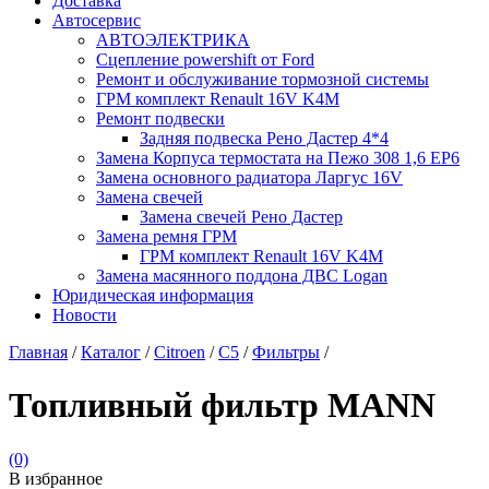
Доставка
Автосервис
АВТОЭЛЕКТРИКА
Сцепление powershift от Ford
Ремонт и обслуживание тормозной системы
ГРМ комплект Renault 16V K4M
Ремонт подвески
Задняя подвеска Рено Дастер 4*4
Замена Корпуса термостата на Пежо 308 1,6 EP6
Замена основного радиатора Ларгус 16V
Замена свечей
Замена свечей Рено Дастер
Замена ремня ГРМ
ГРМ комплект Renault 16V K4M
Замена масянного поддона ДВС Logan
Юридическая информация
Новости
Главная
/
Каталог
/
Citroen
/
C5
/
Фильтры
/
Топливный фильтр MANN
(0)
В избранное