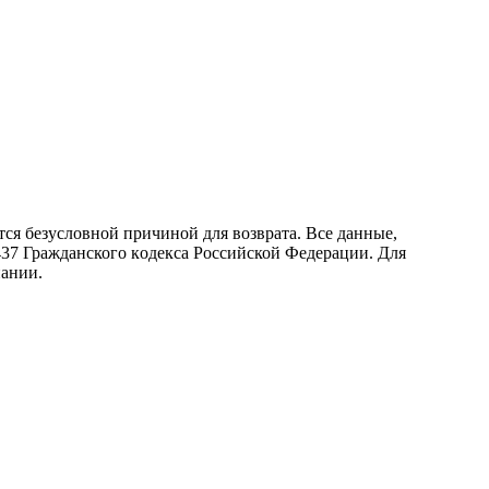
ся безусловной причиной для возврата. Все данные,
437 Граждaнского кoдекса Российской Федерации. Для
пании.