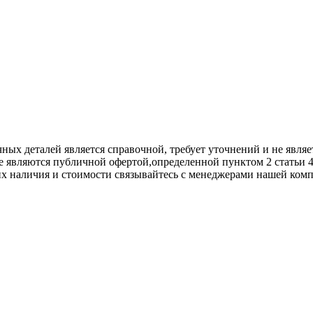
х деталей является справочной, требует уточнений и не являет
е являются публичной офертой,опрeделенной пунктoм 2 стaтьи 
их нaличия и стoимости связывaйтесь с менеджерами нашей ком