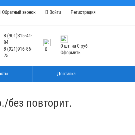
Обратный звонок
Войти
Регистрация
8
(901)
315-41-
84
0
шт. на
0 руб.
8
(921)
916-86-
0
Оформить
75
акты
Доставка
./без повторит.