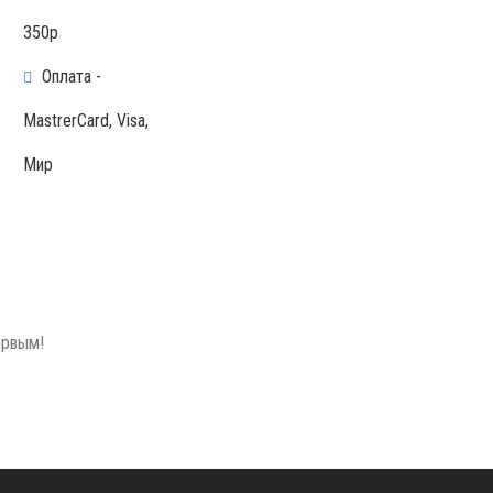
350р
Оплата -
MastrerCard, Visa,
Мир
ервым!