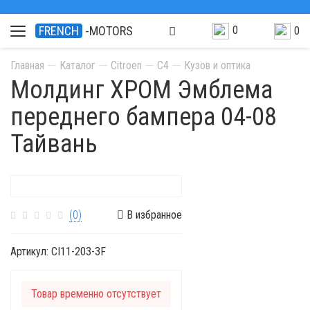
0
FRENCH
-MOTORS
0
Главная
Каталог
Citroen
C4
Кузов и оптика
Молдинг ХРОМ Эмблема
переднего бампера 04-08
Тайвань
(0)
В избранное
Артикул:
CI11-203-3F
Товар временно отсутствует