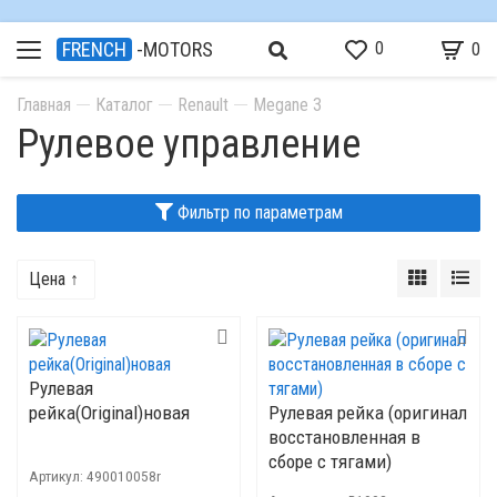
0
FRENCH
-MOTORS
0
Главная
Каталог
Renault
Megane 3
Рулевое управление
Фильтр по параметрам
Цена ↑
Рулевая
рейка(Original)новая
Рулевая рейка (оригинал
восстановленная в
сборе с тягами)
Артикул:
490010058r