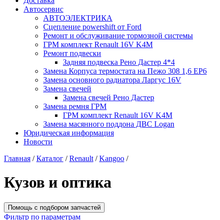
Доставка
Автосервис
АВТОЭЛЕКТРИКА
Сцепление powershift от Ford
Ремонт и обслуживание тормозной системы
ГРМ комплект Renault 16V K4M
Ремонт подвески
Задняя подвеска Рено Дастер 4*4
Замена Корпуса термостата на Пежо 308 1,6 EP6
Замена основного радиатора Ларгус 16V
Замена свечей
Замена свечей Рено Дастер
Замена ремня ГРМ
ГРМ комплект Renault 16V K4M
Замена масянного поддона ДВС Logan
Юридическая информация
Новости
Главная
/
Каталог
/
Renault
/
Kangoo
/
Кузов и оптика
Помощь с подбором запчастей
Фильтр по параметрам