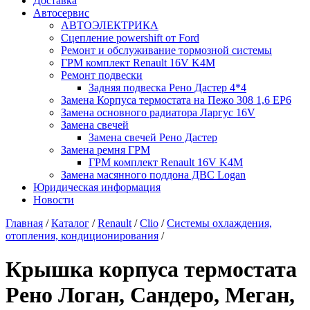
Доставка
Автосервис
АВТОЭЛЕКТРИКА
Сцепление powershift от Ford
Ремонт и обслуживание тормозной системы
ГРМ комплект Renault 16V K4M
Ремонт подвески
Задняя подвеска Рено Дастер 4*4
Замена Корпуса термостата на Пежо 308 1,6 EP6
Замена основного радиатора Ларгус 16V
Замена свечей
Замена свечей Рено Дастер
Замена ремня ГРМ
ГРМ комплект Renault 16V K4M
Замена масянного поддона ДВС Logan
Юридическая информация
Новости
Главная
/
Каталог
/
Renault
/
Clio
/
Системы охлаждения,
отопления, кондиционирования
/
Крышка корпуса термостата
Рено Логан, Сандеро, Меган,