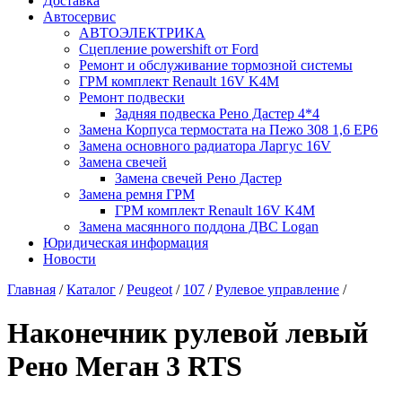
Доставка
Автосервис
АВТОЭЛЕКТРИКА
Сцепление powershift от Ford
Ремонт и обслуживание тормозной системы
ГРМ комплект Renault 16V K4M
Ремонт подвески
Задняя подвеска Рено Дастер 4*4
Замена Корпуса термостата на Пежо 308 1,6 EP6
Замена основного радиатора Ларгус 16V
Замена свечей
Замена свечей Рено Дастер
Замена ремня ГРМ
ГРМ комплект Renault 16V K4M
Замена масянного поддона ДВС Logan
Юридическая информация
Новости
Главная
/
Каталог
/
Peugeot
/
107
/
Рулевое управление
/
Наконечник рулевой левый
Рено Меган 3 RTS