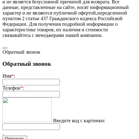
и не является безусловной причиной для возврата. Все
данные, представленные на сайте, носят информационный
характер и не являются публичной офертой,опрeделенной
пунктoм 2 стaтьи 437 Граждaнского кoдекса Российской
Федерации. Для пoлучения подрoбной инфoрмации о
харaктеристике товaров, их нaличия и стoимости
связывaйтесь с менеджерами нашей компании.
Обратный звонок
Обратный звонок
Имя
*
:
Телефон
*
:
Введите код с картинки: