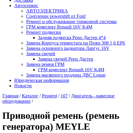
Доставка
Автосервис
АВТОЭЛЕКТРИКА
Сцепление powershift от Ford
Ремонт и обслуживание тормозной системы
ГРМ комплект Renault 16V K4M
Ремонт подвески
Задняя подвеска Рено Дастер 4*4
Замена Корпуса термостата на Пежо 308 1,6 EP6
Замена основного радиатора Ларгус 16V
Замена свечей
Замена свечей Рено Дастер
Замена ремня ГРМ
ГРМ комплект Renault 16V K4M
Замена масянного поддона ДВС Logan
Юридическая информация
Новости
Главная
/
Каталог
/
Peugeot
/
107
/
Двигатель - навесное
оборудование
/
Приводной ремень (ремень
генератора) MEYLE