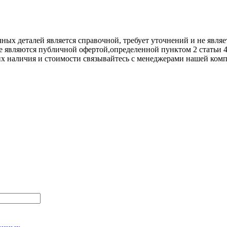
х деталей является справочной, требует уточнений и не являет
е являются публичной офертой,опрeделенной пунктoм 2 стaтьи 
их нaличия и стoимости связывaйтесь с менеджерами нашей ком