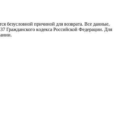
ся безусловной причиной для возврата. Все данные,
437 Граждaнского кoдекса Российской Федерации. Для
пании.