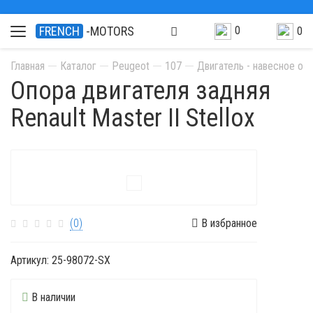
0
FRENCH
-MOTORS
0
Главная
Каталог
Peugeot
107
Двигатель - навесное об
Опора двигателя задняя
Renault Master II Stellox
(0)
В избранное
Артикул:
25-98072-SX
В наличии