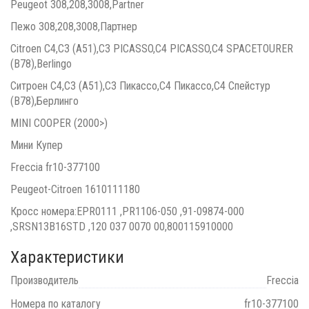
Peugeot 308,208,3008,Partner
Пежо 308,208,3008,Партнер
Citroen C4,C3 (A51),C3 PICASSO,C4 PICASSO,C4 SPACETOURER
(B78),Berlingo
Ситроен С4,С3 (А51),С3 Пикассо,С4 Пикассо,С4 Спейстур
(В78),Берлинго
MINI COOPER (2000>)
Мини Купер
Freccia fr10-377100
Peugeot-Citroen 1610111180
Кросс номера:EPR0111 ,PR1106-050 ,91-09874-000
,SRSN13B16STD ,120 037 0070 00,800115910000
Характеристики
Производитель
Freccia
Номера по каталогу
fr10-377100