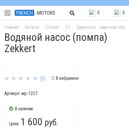
0
FRENCH
-MOTORS
0
Главная
Каталог
Citroen
C1
Двигатель - навесное обор
Водяной насос (помпа)
Zekkert
(0)
В избранное
Артикул:
wp-1227
В наличии
1 600
руб.
Цена: