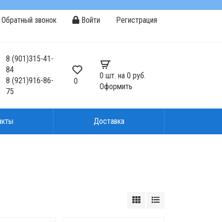
Обратный звонок
Войти
Регистрация
8
(901)
315-41-
84
0
шт. на
0 руб.
8
(921)
916-86-
0
Оформить
75
акты
Доставка