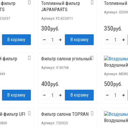
 фильтр
Топливный фильтр
Топливный 
TS
JAPANPARTS
Артикул:
3209
ECO037
Артикул:
FC-ECO011
300
350
руб.
руб.
й фильтр
Фильтр салона угольный
Воздушный
Артикул:
if-3076k
949
Артикул:
MD80
400
500
руб.
руб.
 фильтр UFI
Фильтр салона TOPRAN
Воздушный
5800
Артикул:
720325