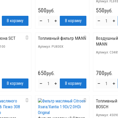
Артикул:
FL69
500
550
руб.
руб.
лона SCT
Топливный фильтр MANN
Воздушный
MANN
100
Артикул:
PU830X
Артикул:
C348
650
700
руб.
руб.
Топливный
BOSCH
Артикул:
4509