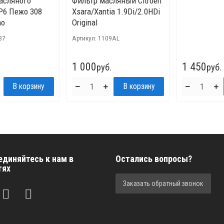
асляного
Фильтр масляный Citroen
P6 Пежо 308
Xsara/Xantia 1.9Di/2.0HDi
ho
Original
37
Артикул:
1109AL
1 000
1 450
руб.
руб.
единяйтесь к нам в
Остались вопросы?
тях
Заказать обратный звонок