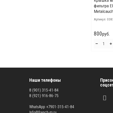
Крышка м
фильтра E
Metalcauc
Артикул:
038
800
руб.
Наши телефоны
Присо
соцсе
8 (901) 315-41-84
8 (921) 916-86-75
WhatsApp +7901-315-41-84
Info@french-m.ru