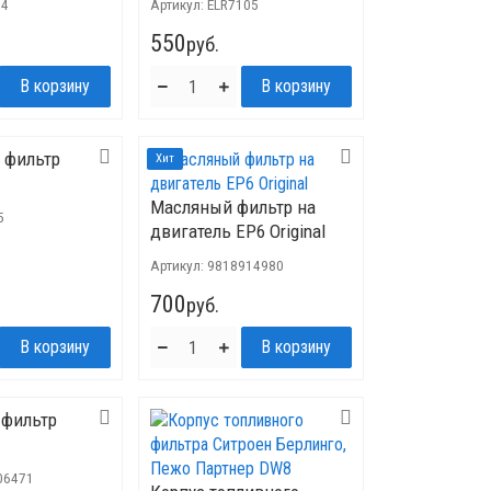
34
Артикул:
ELR7105
550
руб.
 фильтр
Хит
Масляный фильтр на
5
двигатель ЕР6 Original
Артикул:
9818914980
700
руб.
 фильтр
06471