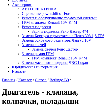
Доставка
Автосервис
АВТОЭЛЕКТРИКА
Сцепление powershift от Ford
Ремонт и обслуживание тормозной системы
ГРМ комплект Renault 16V K4M
Ремонт подвески
Задняя подвеска Рено Дастер 4*4
Замена Корпуса термостата на Пежо 308 1,6 EP6
Замена основного радиатора Ларгус 16V
Замена свечей
Замена свечей Рено Дастер
Замена ремня ГРМ
ГРМ комплект Renault 16V K4M
Замена масянного поддона ДВС Logan
Юридическая информация
Новости
Главная
/
Каталог
/
Citroen
/
Berlingo B9
/
Двигатель - клапана,
колпачки, вкладыши