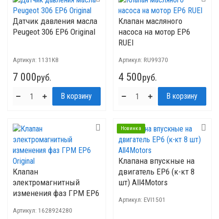
Датчик давления масла
Клапан масляного
Peugeot 306 EP6 Original
насоса на мотор EP6
RUEI
Артикул:
1131K8
Артикул:
RU99370
7 000
4 500
руб.
руб.
Новинка
Клапана впускные на
Клапан
двигатель ЕР6 (к-кт 8
электромагнитный
шт) All4Motors
изменения фаз ГРМ EP6
Артикул:
EVI1501
Original
Артикул:
1628924280