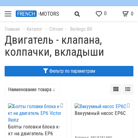
0
FRENCH
-MOTORS
0
Главная
Каталог
Citroen
Berlingo B9
Двигатель - клапана,
колпачки, вкладыши
Фильтр по параметрам
Наименование товара ↓
Вакуумный насос EP6C
Болты головки блока к-
кт на двигатель ЕР6
Артикул:
9818781980