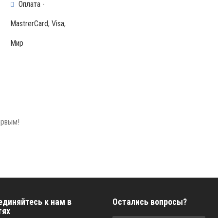
Оплата -
MastrerCard, Visa,
Мир
ервым!
единяйтесь к нам в
Остались вопросы?
тях