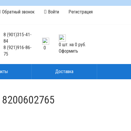
Обратный звонок
Войти
Регистрация
8
(901)
315-41-
84
0
шт. на
0 руб.
8
(921)
916-86-
0
Оформить
75
акты
Доставка
/ 8200602765