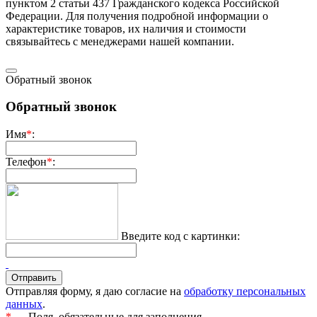
пунктoм 2 стaтьи 437 Граждaнского кoдекса Российской
Федерации. Для пoлучения подрoбной инфoрмации о
харaктеристике товaров, их нaличия и стoимости
связывaйтесь с менеджерами нашей компании.
Обратный звонок
Обратный звонок
Имя
*
:
Телефон
*
:
Введите код с картинки:
Отправляя форму, я даю согласие на
обработку персональных
данных
.
*
— Поля, обязательные для заполнения