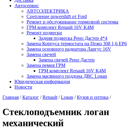
Доставка
Автосервис
АВТОЭЛЕКТРИКА
Сцепление powershift от Ford
Ремонт и обслуживание тормозной системы
ГРМ комплект Renault 16V K4M
Ремонт подвески
Задняя подвеска Рено Дастер 4*4
Замена Корпуса термостата на Пежо 308 1,6 EP6
Замена основного радиатора Ларгус 16V
Замена свечей
Замена свечей Рено Дастер
Замена ремня ГРМ
ГРМ комплект Renault 16V K4M
Замена масянного поддона ДВС Logan
Юридическая информация
Новости
Главная
/
Каталог
/
Renault
/
Logan
/
Кузов и оптика
/
Стеклоподъемник логан
механический