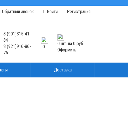
Обратный звонок
Войти
Регистрация
8
(901)
315-41-
84
0
шт. на
0 руб.
8
(921)
916-86-
0
Оформить
75
акты
Доставка