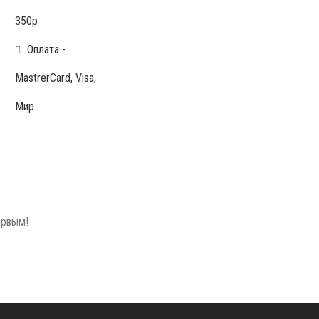
350р
Оплата -
MastrerCard, Visa,
Мир
ервым!