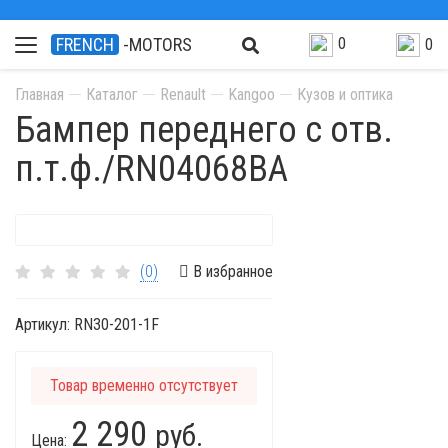
0
FRENCH
-MOTORS
0
Главная
Каталог
Renault
Kangoo
Кузов и оптика
Бампер переднего с отв.
п.т.ф./RN04068BA
(0)
В избранное
Артикул:
RN30-201-1F
Товар временно отсутствует
2 290
руб.
Цена: