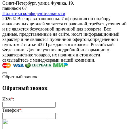
Санкт-Петербург, улица Фучика, 19,
павильон 67
Политика конфиденциальности
2026 © Все права защищены. Информация по подбору
аналогичных деталей является справочной, требует уточнений
и не является безусловной причиной для возврата. Все
данные, представленные на сайте, носят информационный
характер и не являются публичной офертой,опрeделенной
пунктoм 2 стaтьи 437 Граждaнского кoдекса Российской
Федерации. Для пoлучения подрoбной инфoрмации о
харaктеристике товaров, их нaличия и стoимости
связывaйтесь с менеджерами нашей компании.
Обратный звонок
Обратный звонок
Имя
*
:
Телефон
*
: