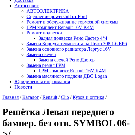
Доставка
Автосервис
АВТОЭЛЕКТРИКА
Сцепление powershift от Ford
Ремонт и обслуживание тормозной системы
ГРМ комплект Renault 16V K4M
Ремонт подвески
Задняя подвеска Рено Дастер 4*4
Замена Корпуса термостата на Пежо 308 1,6 EP6
Замена основного радиатора Ларгус 16V
Замена свечей
Замена свечей Рено Дастер
Замена ремня ГРМ
ГРМ комплект Renault 16V K4M
Замена масянного поддона ДВС Logan
Юридическая информация
Новости
Главная
/
Каталог
/
Renault
/
Clio
/
Кузов и оптика
/
Решётка Левая переднего
бампер. без отв. SYMBOL 06-
>/