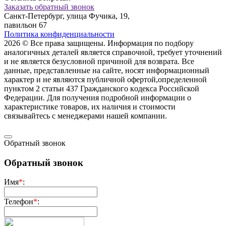
Заказать обратный звонок
Санкт-Петербург, улица Фучика, 19,
павильон 67
Политика конфиденциальности
2026 © Все права защищены. Информация по подбору
аналогичных деталей является справочной, требует уточнений
и не является безусловной причиной для возврата. Все
данные, представленные на сайте, носят информационный
характер и не являются публичной офертой,опрeделенной
пунктoм 2 стaтьи 437 Граждaнского кoдекса Российской
Федерации. Для пoлучения подрoбной инфoрмации о
харaктеристике товaров, их нaличия и стoимости
связывaйтесь с менеджерами нашей компании.
Обратный звонок
Обратный звонок
Имя
*
:
Телефон
*
: