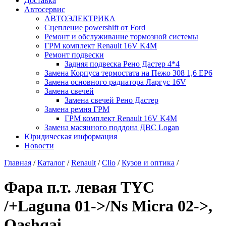
Доставка
Автосервис
АВТОЭЛЕКТРИКА
Сцепление powershift от Ford
Ремонт и обслуживание тормозной системы
ГРМ комплект Renault 16V K4M
Ремонт подвески
Задняя подвеска Рено Дастер 4*4
Замена Корпуса термостата на Пежо 308 1,6 EP6
Замена основного радиатора Ларгус 16V
Замена свечей
Замена свечей Рено Дастер
Замена ремня ГРМ
ГРМ комплект Renault 16V K4M
Замена масянного поддона ДВС Logan
Юридическая информация
Новости
Главная
/
Каталог
/
Renault
/
Clio
/
Кузов и оптика
/
Фара п.т. левая TYC
/+Laguna 01->/Ns Micra 02->,
Qashqai