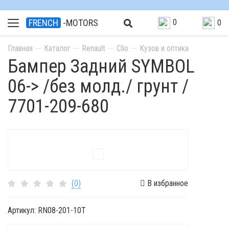
0
FRENCH
-MOTORS
0
Главная
Каталог
Renault
Clio
Кузов и оптика
Бампер Задний SYMBOL
06-> /без молд./ грунт /
7701-209-680
(0)
В избранное
Артикул:
RN08-201-10T